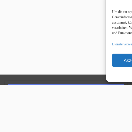
Um dir ein op
Geräteinforma
zustimmst, kö
verarbeiten. 
und Funktione
Dienste verwa
Akz
Unsere Sponsoren