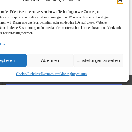
timales Erlebnis zu bieten, verwenden wir Technologien wie Cookies, um
tionen zu speichern und/oder darauf zuzugreifen. Wenn du diesen Technologien
nnen wir Daten wie das Surfverhalten oder eindeutige IDs auf dieser Website
Wenn du deine Zustimmung nicht erteilst oder zurückziehst, können bestimmte Merkmale
n beeinträchtigt werden.
lten
eptieren
Ablehnen
Einstellungen ansehen
Cookie-Richtlinie
Datenschutzerklärung
Impressum
Links
Facebook HKO Young Stars
Instagram HKO Young Stars
YouTube HKO Young Stars
Kegeln-Live (Übersicht Sportkegelvereine)
DKBC Deutscher Classic Keglerbund e.V.