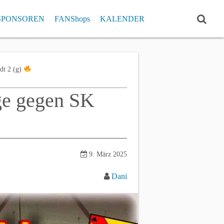
SPONSOREN
FANShops
KALENDER
ISTE
RCHIV
Einzelrekorde
dt 2 (g)
Pokal Klub- und Einzelrekorde
ge gegen SK
9. März 2025
Dani