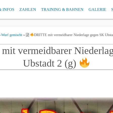
& INFOS
ZAHLEN
TRAINING & BAHNEN
GALERIE
AN 2026/2027
SCHNITTLISTE AKTUELL
ab 2025 – FUNK-Arena in Ettlingen
ARCHIV – SCHNITTL
GALERIE A
Klubrekorde
bis 2025 – Ettlinger Kegelbahnen
ARCHIV Klubrekorde
Wurf gemischt
»
DRITTE mit vermeidbarer Niederlage gegen SK Ubsta
bis 2021 – Badnerlandhalle Neureut
mit vermeidbarer Niederla
bis 2019 – Kegelcenter Karlsruhe
Ubstadt 2 (g)