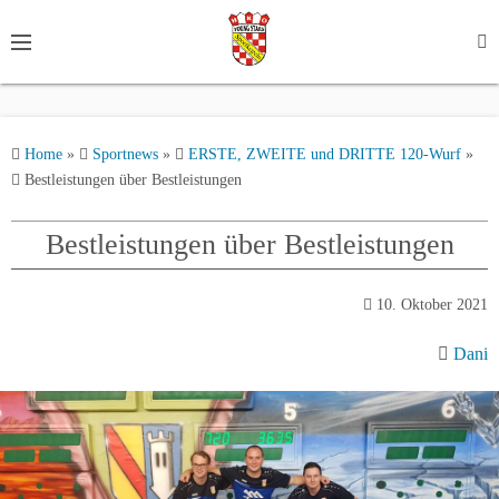
S
k
i
p
t
Home
»
Sportnews
»
ERSTE, ZWEITE und DRITTE 120-Wurf
»
o
Bestleistungen über Bestleistungen
c
o
Bestleistungen über Bestleistungen
n
t
e
10. Oktober 2021
n
Dani
t