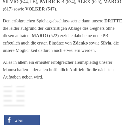
SILVIO
(644, PB),
PATRICK
B (634),
ALEX
(625),
MARCO
(617) sowie
VOLKER
(547).
Den erfolgreichen Spieltagsabschluss setzte dann unsere
DRITTE
die leider aufgrund der kurzfristigen Absage des Gegners ohne
diesen antraten.
MARIO
(522) erzielte dabei eine neue PB –
erfreulich auch die ersten Einsätze von
Zdenko
sowie
Silvia
, die
unsere Möglichkeit dadurch auch erweitern werden.
Alles in allem ein erneuter erfolgreicher Heimspieltag unserer
Mannschaften – der allen hoffentlich Auftrieb für die nächsten
Aufgaben geben wird.
teilen