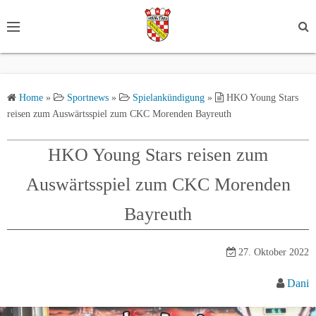
S
k
i
p
t
Home
»
Sportnews
»
Spielankündigung
»
HKO Young Stars
o
reisen zum Auswärtsspiel zum CKC Morenden Bayreuth
c
o
HKO Young Stars reisen zum
n
t
Auswärtsspiel zum CKC Morenden
e
n
Bayreuth
t
27. Oktober 2022
Dani