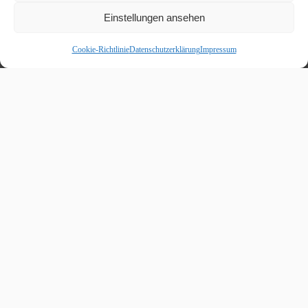
Einstellungen ansehen
Cookie-Richtlinie
Datenschutzerklärung
Impressum
Beitragskalender
August 2026
M
D
M
D
F
S
S
1
2
3
4
5
6
7
8
9
10
11
12
13
14
15
16
17
18
19
20
21
22
23
24
25
26
27
28
29
30
31