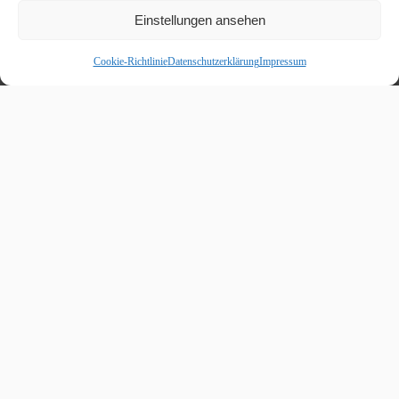
Einstellungen ansehen
Cookie-Richtlinie
Datenschutzerklärung
Impressum
Beitragskalender
August 2026
M
D
M
D
F
S
S
1
2
3
4
5
6
7
8
9
10
11
12
13
14
15
16
17
18
19
20
21
22
23
24
25
26
27
28
29
30
31