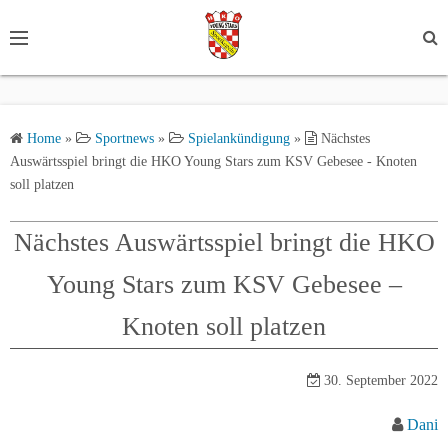
S
k
i
p
t
Home
»
Sportnews
»
Spielankündigung
»
Nächstes
o
Auswärtsspiel bringt die HKO Young Stars zum KSV Gebesee - Knoten
c
soll platzen
o
n
Nächstes Auswärtsspiel bringt die HKO
t
e
Young Stars zum KSV Gebesee –
n
Knoten soll platzen
t
30. September 2022
Dani