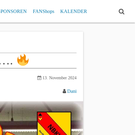
SPONSOREN
FANShops
KALENDER
ISTE
RCHIV
Einzelrekorde
Pokal Klub- und Einzelrekorde
e….
13. November 2024
Dani