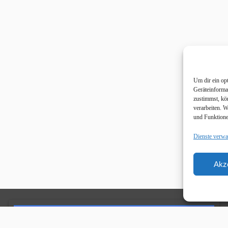
Um dir ein op
Geräteinforma
zustimmst, kö
verarbeiten. 
und Funktione
Dienste verwa
Akz
Unsere Sponsoren