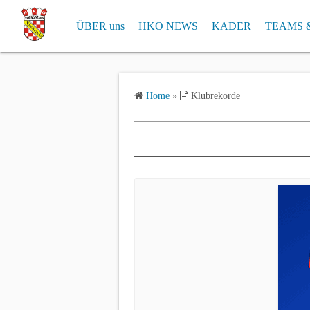
S
ÜBER uns
HKO NEWS
KADER
TEAMS 
k
i
EHRENMITGLIEDER
SPIELPL
p
t
Home
»
Klubrekorde
o
c
o
n
t
e
n
t