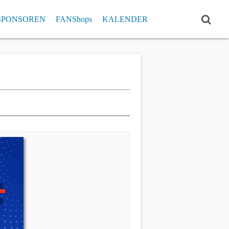
SPONSOREN
FANShops
KALENDER
ISTE
RCHIV
Einzelrekorde
Pokal Klub- und Einzelrekorde