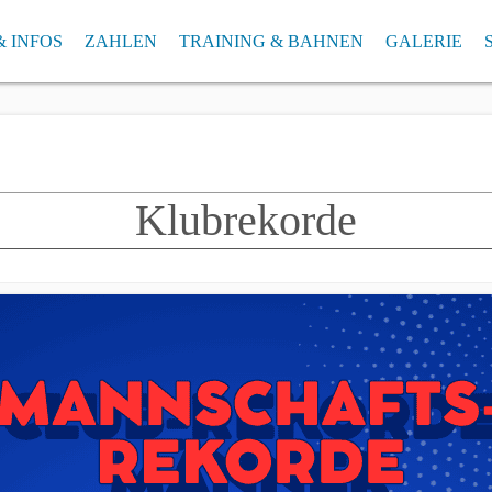
& INFOS
ZAHLEN
TRAINING & BAHNEN
GALERIE
AN 2026/2027
SCHNITTLISTE AKTUELL
ab 2025 – FUNK-Arena in Ettlingen
ARCHIV – SCHNITTL
GALERIE A
Klubrekorde
bis 2025 – Ettlinger Kegelbahnen
ARCHIV Klubrekorde
bis 2021 – Badnerlandhalle Neureut
Klubrekorde
bis 2019 – Kegelcenter Karlsruhe