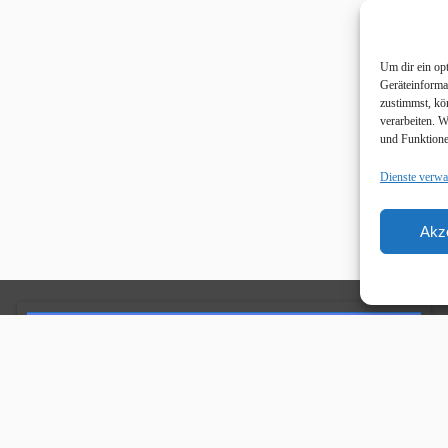
Um dir ein op
Geräteinforma
zustimmst, kö
verarbeiten. 
und Funktione
Dienste verwa
Akz
Unsere Sponsoren