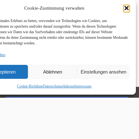
Cookie-Zustimmung verwalten
timales Erlebnis zu bieten, verwenden wir Technologien wie Cookies, um
tionen zu speichern und/oder darauf zuzugreifen. Wenn du diesen Technologien
nnen wir Daten wie das Surfverhalten oder eindeutige IDs auf dieser Website
Wenn du deine Zustimmung nicht erteilst oder zurückziehst, können bestimmte Merkmale
n beeinträchtigt werden.
lten
eptieren
Ablehnen
Einstellungen ansehen
Cookie-Richtlinie
Datenschutzerklärung
Impressum
Links
Facebook HKO Young Stars
Instagram HKO Young Stars
YouTube HKO Young Stars
Kegeln-Live (Übersicht Sportkegelvereine)