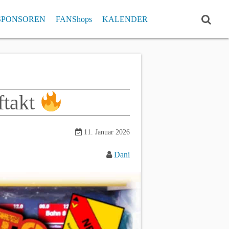
SPONSOREN
FANShops
KALENDER
ISTE
RCHIV
Einzelrekorde
Pokal Klub- und Einzelrekorde
ftakt
11. Januar 2026
Dani