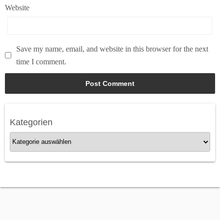
Website
Save my name, email, and website in this browser for the next
time I comment.
Kategorien
K
a
t
e
g
o
r