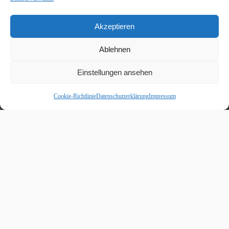
Akzeptieren
Ablehnen
Einstellungen ansehen
Cookie-Richtlinie
Datenschutzerklärung
Impressum
Beitragskalender
August 2026
M
D
M
D
F
S
S
1
2
3
4
5
6
7
8
9
10
11
12
13
14
15
16