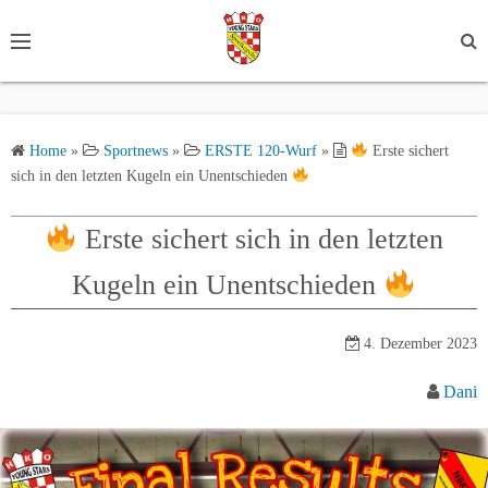
S
k
i
p
t
Home
»
Sportnews
»
ERSTE 120-Wurf
»
Erste sichert
o
sich in den letzten Kugeln ein Unentschieden
c
o
Erste sichert sich in den letzten
n
t
Kugeln ein Unentschieden
e
n
4. Dezember 2023
t
Dani