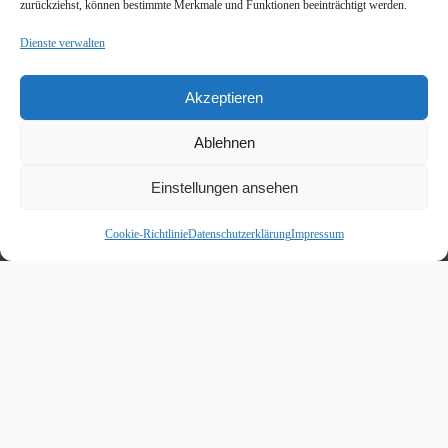
zurückziehst, können bestimmte Merkmale und Funktionen beeinträchtigt werden.
Dienste verwalten
Akzeptieren
Ablehnen
Einstellungen ansehen
Cookie-Richtlinie
Datenschutzerklärung
Impressum
Beitragskalender
August 2026
M
D
M
D
F
S
S
1
2
3
4
5
6
7
8
9