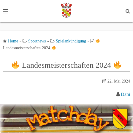
S
k
i
p
t
Home
»
Sportnews
»
Spielankündigung
»
o
Landesmeisterschaften 2024
c
o
Landesmeisterschaften 2024
n
t
e
22. Mai 2024
n
Dani
t