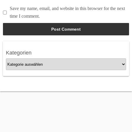
Save my name, email, and website in this browser for the next
time I comment.
Kategorien
K
a
t
e
g
o
r
i
e
n