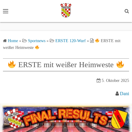
S
k
i
p
t
Home
»
Sportnews
»
ERSTE 120-Wurf
»
ERSTE mit
o
weißer Heimweste
c
o
ERSTE mit weißer Heimweste
n
t
e
5. Oktober 2025
n
Dani
t