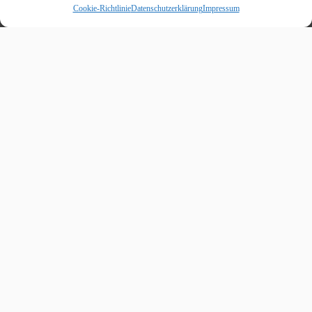
Cookie-Richtlinie
Datenschutzerklärung
Impressum
Beitragskalender
August 2026
M
D
M
D
F
S
S
1
2
3
4
5
6
7
8
9
10
11
12
13
14
15
16
17
18
19
20
21
22
23
24
25
26
27
28
29
30
31
« Juli