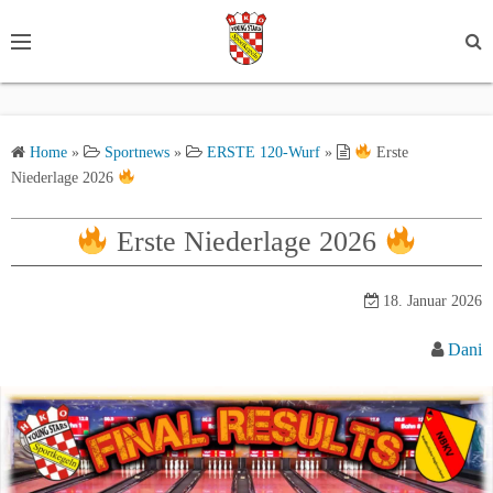
S
k
i
p
t
Home
»
Sportnews
»
ERSTE 120-Wurf
»
Erste
o
Niederlage 2026
c
o
Erste Niederlage 2026
n
t
e
18. Januar 2026
n
Dani
t