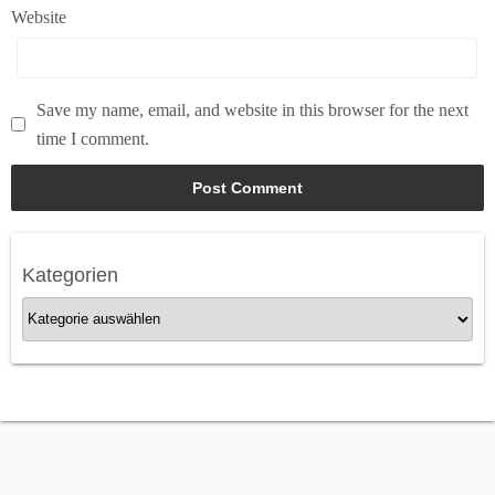
Website
Save my name, email, and website in this browser for the next
time I comment.
Kategorien
K
a
t
e
g
o
r