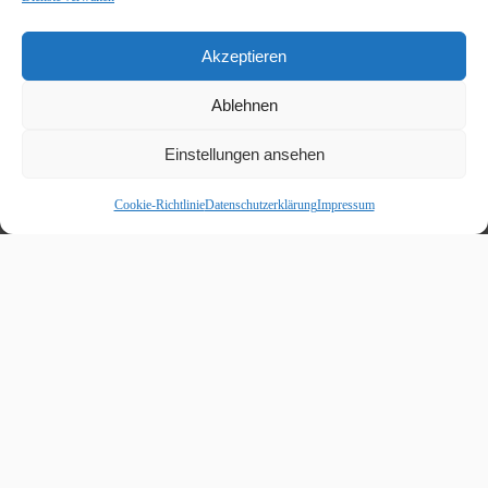
Akzeptieren
Ablehnen
Einstellungen ansehen
Cookie-Richtlinie
Datenschutzerklärung
Impressum
Beitragskalender
August 2026
M
D
M
D
F
S
S
1
2
3
4
5
6
7
8
9
10
11
12
13
14
15
16