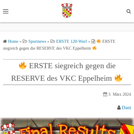
S
k
i
p
t
Home
»
Sportnews
»
ERSTE 120-Wurf
»
ERSTE
o
siegreich gegen die RESERVE des VKC Eppelheim
c
o
ERSTE siegreich gegen die
n
t
RESERVE des VKC Eppelheim
e
n
3. März 2024
t
Dani