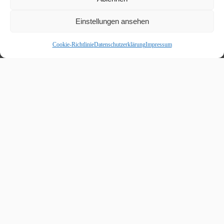
Einstellungen ansehen
Cookie-Richtlinie
Datenschutzerklärung
Impressum
Beitragskalender
August 2026
M
D
M
D
F
S
S
1
2
3
4
5
6
7
8
9
10
11
12
13
14
15
16
17
18
19
20
21
22
23
24
25
26
27
28
29
30
31