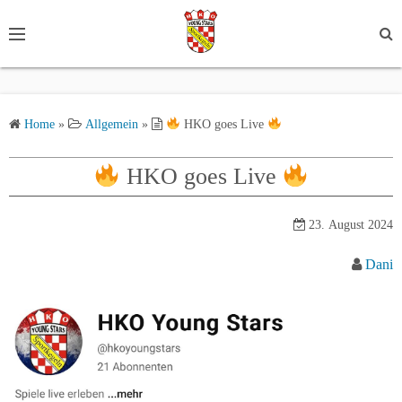
S
k
i
p
t
Home
»
Allgemein
»
HKO goes Live
o
c
HKO goes Live
o
n
t
23. August 2024
e
Dani
n
t