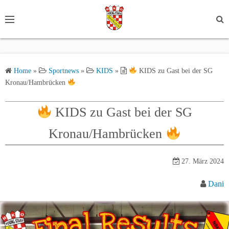
S
k
i
p
t
Home
»
Sportnews
»
KIDS
»
KIDS zu Gast bei der SG
o
Kronau/Hambrücken
c
o
KIDS zu Gast bei der SG
n
t
Kronau/Hambrücken
e
n
27. März 2024
t
Dani