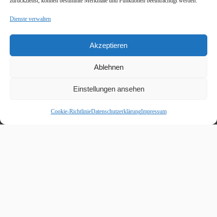
zurückziehst, können bestimmte Merkmale und Funktionen beeinträchtigt werden.
Dienste verwalten
Akzeptieren
Ablehnen
Einstellungen ansehen
Cookie-Richtlinie
Datenschutzerklärung
Impressum
Beitragskalender
August 2026
M
D
M
D
F
S
S
1
2
3
4
5
6
7
8
9