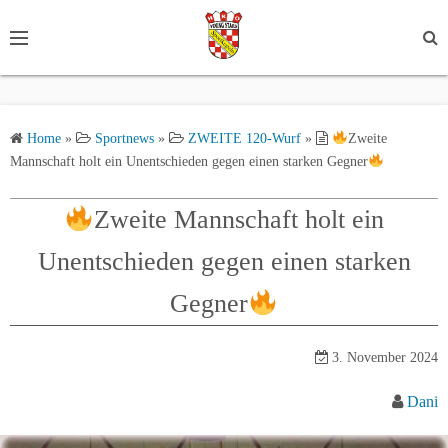
S
k
i
p
t
Home
»
Sportnews
»
ZWEITE 120-Wurf
»
Zweite
o
Mannschaft holt ein Unentschieden gegen einen starken Gegner
c
o
Zweite Mannschaft holt ein
n
t
Unentschieden gegen einen starken
e
n
Gegner
t
3. November 2024
Dani