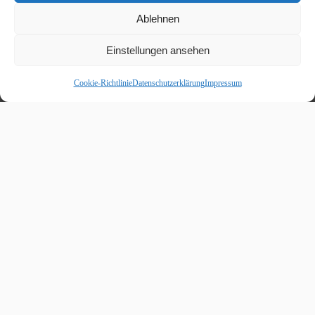
Ablehnen
Einstellungen ansehen
Cookie-Richtlinie
Datenschutzerklärung
Impressum
Beitragskalender
August 2026
M
D
M
D
F
S
S
1
2
3
4
5
6
7
8
9
10
11
12
13
14
15
16
17
18
19
20
21
22
23
24
25
26
27
28
29
30