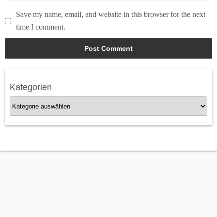
Save my name, email, and website in this browser for the next
time I comment.
Kategorien
K
a
t
e
g
o
r
i
e
n