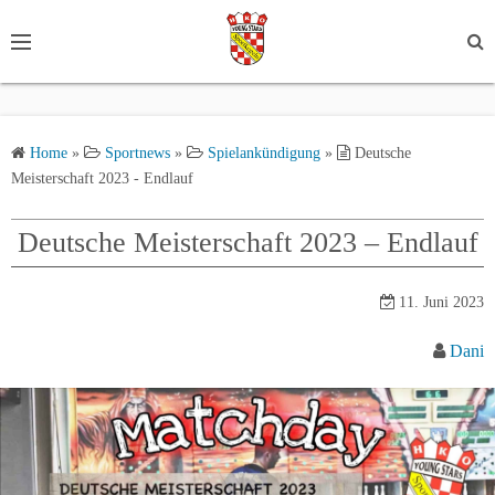
S
k
i
p
t
Home
»
Sportnews
»
Spielankündigung
»
Deutsche
o
Meisterschaft 2023 - Endlauf
c
o
Deutsche Meisterschaft 2023 – Endlauf
n
t
e
11. Juni 2023
n
Dani
t