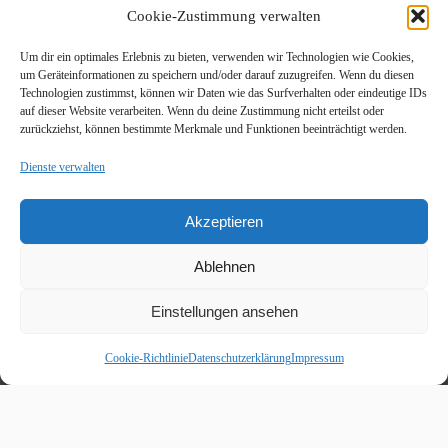
Cookie-Zustimmung verwalten
e
Um dir ein optimales Erlebnis zu bieten, verwenden wir Technologien wie Cookies,
i
um Geräteinformationen zu speichern und/oder darauf zuzugreifen. Wenn du diesen
Technologien zustimmst, können wir Daten wie das Surfverhalten oder eindeutige IDs
t
auf dieser Website verarbeiten. Wenn du deine Zustimmung nicht erteilst oder
zurückziehst, können bestimmte Merkmale und Funktionen beeinträchtigt werden.
r
Dienste verwalten
ä
g
Akzeptieren
e
Ablehnen
Einstellungen ansehen
Cookie-Richtlinie
Datenschutzerklärung
Impressum
Beitragskalender