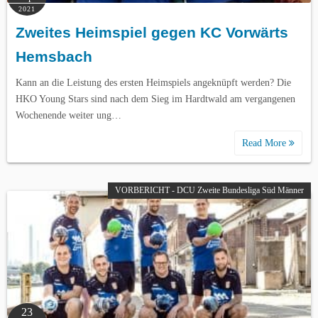
2021
Zweites Heimspiel gegen KC Vorwärts
Hemsbach
Kann an die Leistung des ersten Heimspiels angeknüpft werden? Die
HKO Young Stars sind nach dem Sieg im Hardtwald am vergangenen
Wochenende weiter ung…
Read More
VORBERICHT - DCU Zweite Bundesliga Süd Männer
23