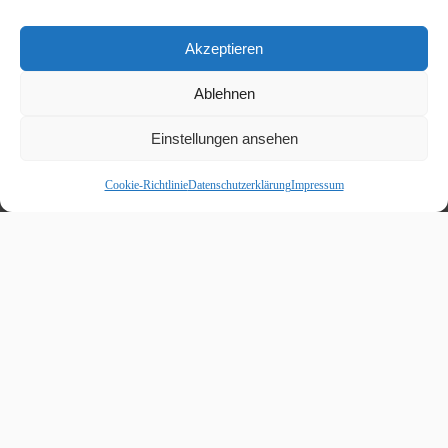
Akzeptieren
Ablehnen
Einstellungen ansehen
Cookie-Richtlinie
Datenschutzerklärung
Impressum
Beitragskalender
August 2026
M
D
M
D
F
S
S
1
2
3
4
5
6
7
8
9
10
11
12
13
14
15
16