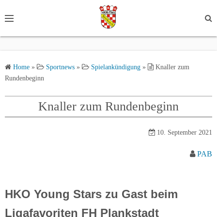
S
k
i
p
t
Home
»
Sportnews
»
Spielankündigung
»
Knaller zum
o
Rundenbeginn
c
o
Knaller zum Rundenbeginn
n
t
e
10. September 2021
n
PAB
t
HKO Young Stars zu Gast beim
Ligafavoriten FH Plankstadt