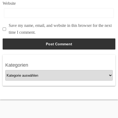
Website
Save my name, email, and website in this browser for the next
time I comment.
Kategorien
K
a
t
e
g
o
r