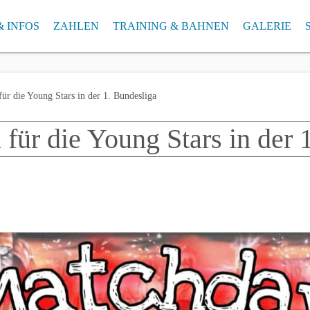
& INFOS
ZAHLEN
TRAINING & BAHNEN
GALERIE
AN 2026/2027
SCHNITTLISTE AKTUELL
ab 2025 – FUNK-Arena in Ettlingen
ARCHIV – SCHNITTL
GALERIE A
Klubrekorde
bis 2025 – Ettlinger Kegelbahnen
ARCHIV Klubrekorde
 für die Young Stars in der 1. Bundesliga
bis 2021 – Badnerlandhalle Neureut
l für die Young Stars in der 
bis 2019 – Kegelcenter Karlsruhe