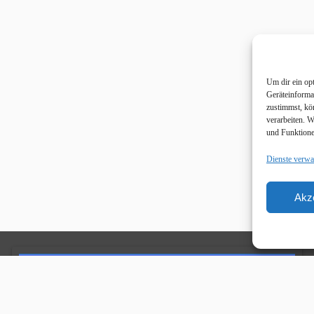
Um dir ein op
Geräteinforma
zustimmst, kö
verarbeiten. 
und Funktione
Dienste verwa
Akz
Unsere Sponsoren