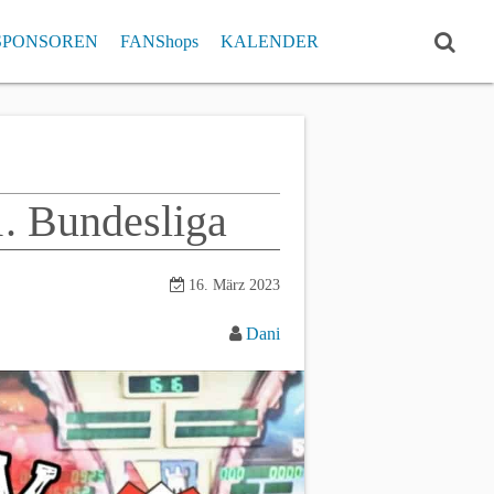
SPONSOREN
FANShops
KALENDER
ISTE
RCHIV
Einzelrekorde
Pokal Klub- und Einzelrekorde
1. Bundesliga
16. März 2023
Dani