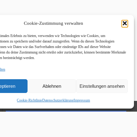
Cookie-Zustimmung verwalten
timales Erlebnis zu bieten, verwenden wir Technologien wie Cookies, um
tionen zu speichern und/oder darauf zuzugreifen. Wenn du diesen Technologien
nnen wir Daten wie das Surfverhalten oder eindeutige IDs auf dieser Website
Wenn du deine Zustimmung nicht erteilst oder zurückziehst, können bestimmte Merkmale
n beeinträchtigt werden.
lten
eptieren
Ablehnen
Einstellungen ansehen
Cookie-Richtlinie
Datenschutzerklärung
Impressum
Links
Facebook HKO Young Stars
Instagram HKO Young Stars