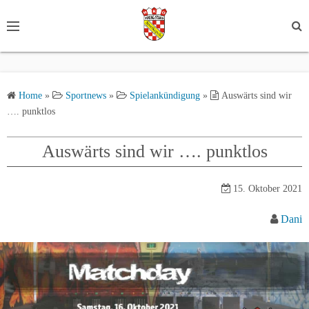
S
k
i
p
t
Home
»
Sportnews
»
Spielankündigung
»
Auswärts sind wir
o
…. punktlos
c
o
Auswärts sind wir …. punktlos
n
t
e
15. Oktober 2021
n
Dani
t