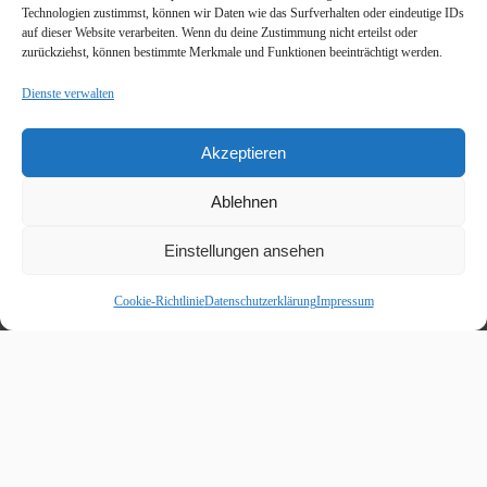
Technologien zustimmst, können wir Daten wie das Surfverhalten oder eindeutige IDs
auf dieser Website verarbeiten. Wenn du deine Zustimmung nicht erteilst oder
zurückziehst, können bestimmte Merkmale und Funktionen beeinträchtigt werden.
Dienste verwalten
Akzeptieren
Ablehnen
Einstellungen ansehen
Cookie-Richtlinie
Datenschutzerklärung
Impressum
Beitragskalender
August 2026
M
D
M
D
F
S
S
1
2