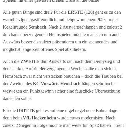
Spielen mit einer gewissen breiten Brust an die Sache!
Alle guten Dinge sind drei? Für die
ERSTE
(120) geht es zu den
warmherzigen, gastfreundlich und liebgewonnenen Pfälzern der
Kegelfreunde
Sembach
. Nach 2 Auswärtsschlappen und zuletzt 2
durchaus überzeugenden Heimspielen möchte man sich nun auch
Auswärts besser als zuletzt präsentieren um ein spannendes und
möglichst lange Zeit offenes Spiel abzuliefern.
Auch die
ZWEITE
darf Auswärts ran, nach dem Derbysieg und
dem starken Auftritt der vergangenen Woche sollte man sich in
Hemsbach zwar nicht verstecken brauchen – doch die Trauben bei
der Zweiten des
KC Vorwärts Hemsbach
hängen sehr hoch –
weswegen ein Punktgewinn sicher eine faustdicke Überraschung
darstellen sollte.
Für die
DRITTE
geht es auf eine nigel nagel neue Bahnanlage –
denn beim
VfL Hockenheim
wurde etwas modernisiert. Nach
zuletzt 2 Siegen in Folge möchte man weiterhin Spaß haben – freut